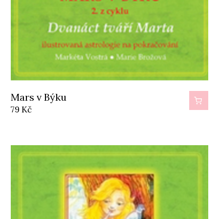
Mars v Býku
79
Kč