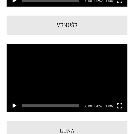
00:00
|
05:52
1.00x
VENUŠE
Video
přehrávač
00:00
|
04:57
1.00x
LUNA