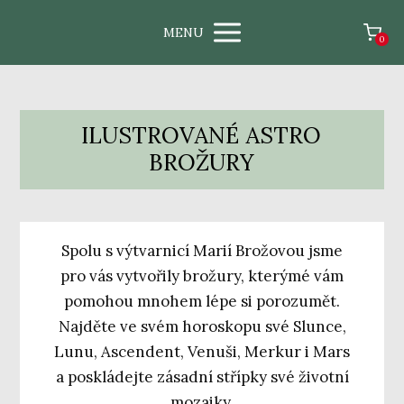
MENU
0
ILUSTROVANÉ ASTRO
BROŽURY
Spolu s výtvarnicí Marií Brožovou jsme
pro vás vytvořily brožury, kterýmé vám
pomohou mnohem lépe si porozumět.
Najděte ve svém horoskopu své Slunce,
Lunu, Ascendent, Venuši, Merkur i Mars
a poskládejte zásadní střípky své životní
mozaiky.