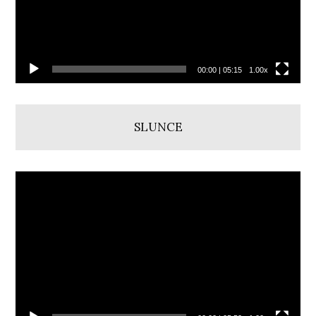
00:00
|
05:15
1.00x
SLUNCE
Video
přehrávač