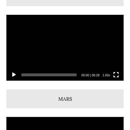
Video
přehrávač
00:00
|
06:28
1.00x
MARS
Video
přehrávač