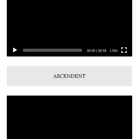
00:00
|
06:56
1.00x
ASCENDENT
Video
přehrávač