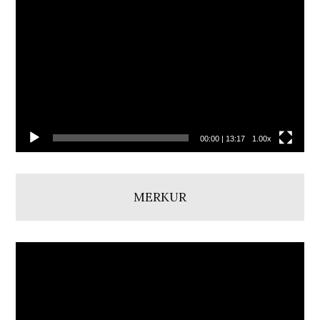
přehrávač
00:00
|
13:17
1.00x
MERKUR
Video
přehrávač