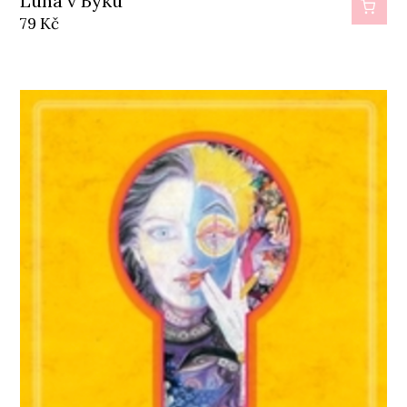
Luna v Býku
79
Kč