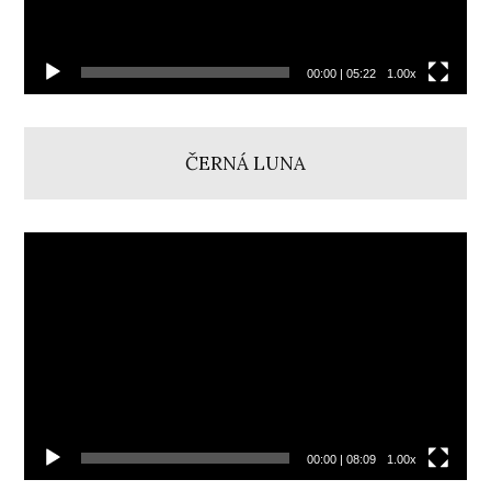
00:00
|
05:22
1.00x
ČERNÁ LUNA
Video
přehrávač
00:00
|
08:09
1.00x