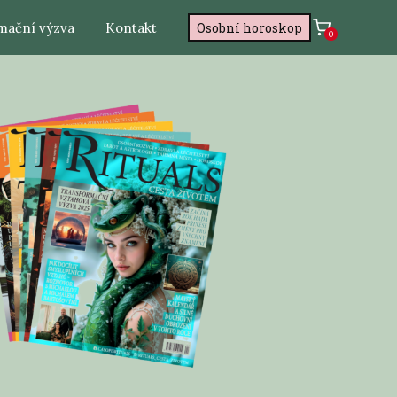
mační výzva
Kontakt
Osobní horoskop
0