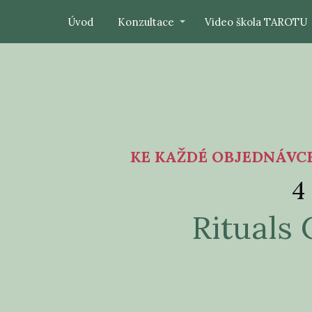
Úvod
Konzultace
Video škola TAROTU
KE KAŽDÉ OBJEDNÁVC
4
Rituals