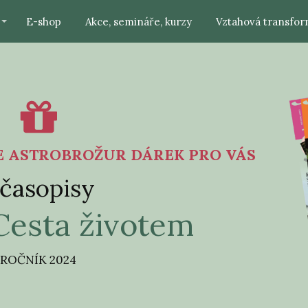
E-shop
Akce, semináře, kurzy
Vztahová transfor
E ASTROBROŽUR DÁREK PRO VÁS
 časopisy
 Cesta životem
ROČNÍK 2024