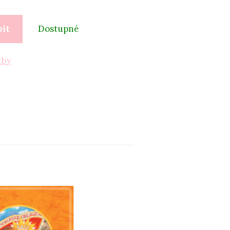
pit
Dostupné
tby