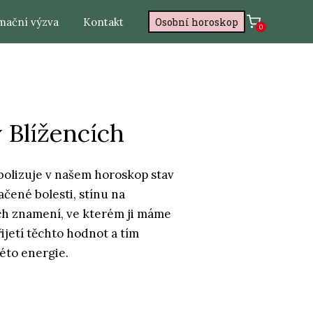
mační výzva
Kontakt
Osobní horoskop
0
 Blížencích
bolizuje v našem horoskop stav
ačené bolesti, stínu na
ch znamení, ve kterém ji máme
jetí těchto hodnot a tím
éto energie.