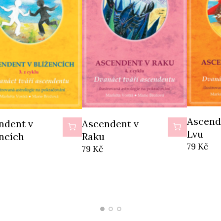
Ascend
Ascend
Černá 
ndent ve
Ascendent v
ndent v
ndent ve
Ascendent v
Ascendent ve
Střelci
Lvu
Beranu
áři
Rybách
encích
ch
Raku
Štíru
79
Kč
79
Kč
79
Kč
79
Kč
79
79
Kč
Kč