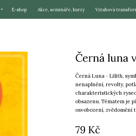
E-shop
Akce, semináře, kurzy
Vztahová transfor
Černá luna v
Černá Luna - Lilith, sym
nenaplnění, revolty, potl
charakteristických ryse
obsazenu. Tématem je při
osvobození, zvědomění t
79
Kč