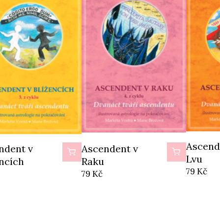
Ascend
Ascend
Černá 
ndent ve
Ascendent v
ndent v
ndent ve
Ascendent v
Ascendent ve
Střelci
Lvu
Beranu
áři
Rybách
encích
ch
Raku
Štíru
79
Kč
79
Kč
79
Kč
79
Kč
79
79
Kč
Kč