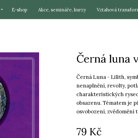
E-shop
Akce, semináře, kurzy
Vztahová transfor
Černá luna v
Černá Luna - Lilith, sym
nenaplnění, revolty, potl
charakteristických ryse
obsazenu. Tématem je při
osvobození, zvědomění t
79
Kč