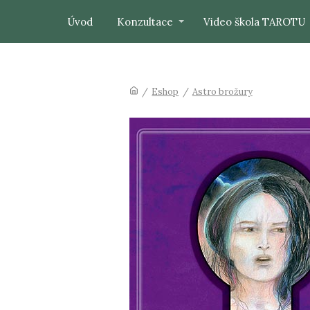
Úvod
Konzultace
Video škola TAROTU
/
Eshop
/
Astro brožury