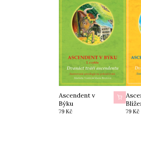
Ascendent v
Ascendent v
Asce
Ascendent v
Asce
Asce
Panně
Kozorohu
Vodn
Býku
Blíž
Vahá
79
79
Kč
Kč
79
Kč
79
Kč
79
79
Kč
Kč