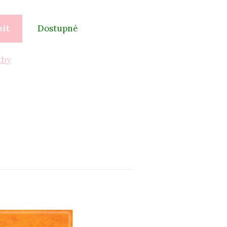
pit
Dostupné
tby