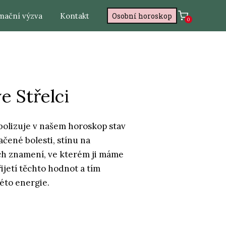
mační výzva
Kontakt
Osobní horoskop
0
e Střelci
bolizuje v našem horoskop stav
ačené bolesti, stínu na
ch znamení, ve kterém ji máme
jetí těchto hodnot a tím
éto energie.