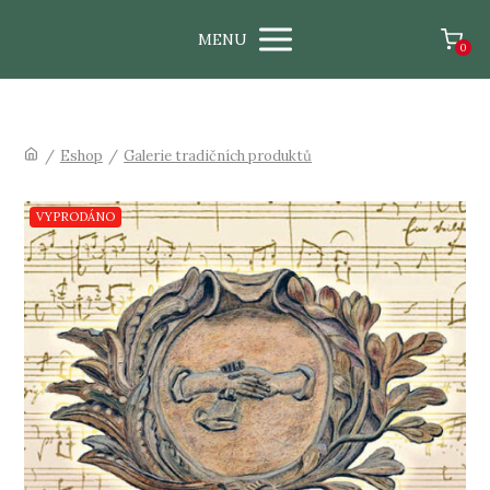
MENU
0
/
Eshop
/
Galerie tradičních produktů
VYPRODÁNO