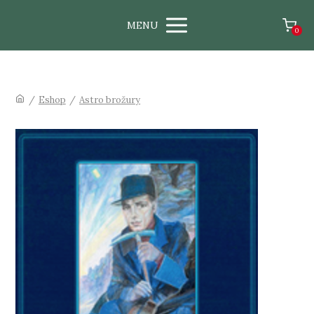
MENU
0
/
Eshop
/
Astro brožury