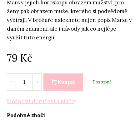
Mars v jejich horoskopu obrazem mužství, pro
ženy pak obrazem muže, kterého si podvědomě
vybírají. V brožuře naleznete nejen popis Marse v
daném znamení, ale i návody jak co nejlépe
využít tuto energii.
79
Kč
Koupit
Dostupné
Možnosti doručení a platby
Podobné zboží