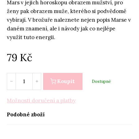
Mars v jejich horoskopu obrazem mužství, pro
ženy pak obrazem muže, kterého si podvědomě
vybírají. V brožuře naleznete nejen popis Marse v
daném znamení, ale i návody jak co nejlépe
využít tuto energii.
79
Kč
Koupit
Dostupné
Možnosti doručení a platby
Podobné zboží