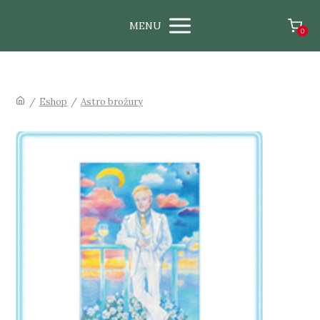
MENU
0
/
Eshop
/
Astro brožury