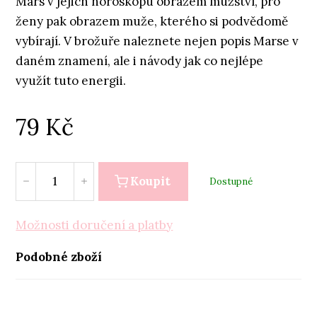
Mars v jejich horoskopu obrazem mužství, pro
ženy pak obrazem muže, kterého si podvědomě
vybírají. V brožuře naleznete nejen popis Marse v
daném znamení, ale i návody jak co nejlépe
využít tuto energii.
79
Kč
Koupit
Dostupné
Možnosti doručení a platby
Podobné zboží