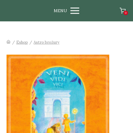
MENU
0
/
Eshop
/
Astro brožury