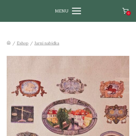
MENU
0
/
Eshop
/
Jarní nabídka