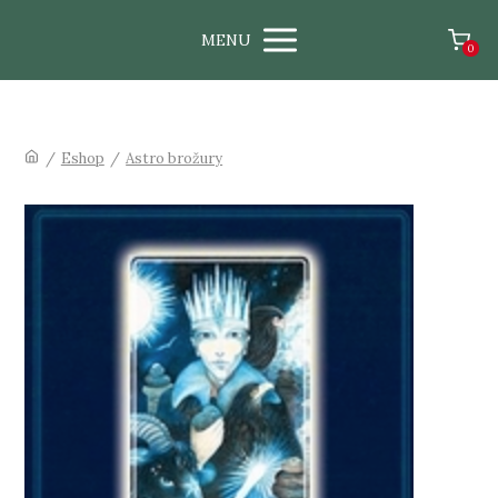
MENU
0
/
Eshop
/
Astro brožury